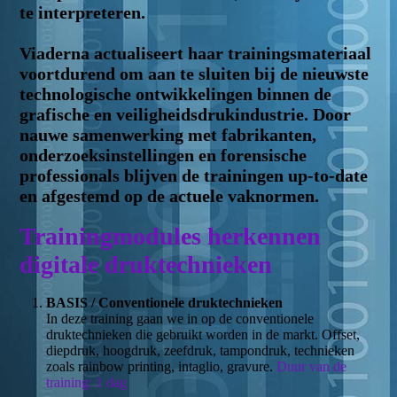
te interpreteren.
Viaderna actualiseert haar trainingsmateriaal
voortdurend om aan te sluiten bij de nieuwste
technologische ontwikkelingen binnen de
grafische en veiligheidsdrukindustrie. Door
nauwe samenwerking met fabrikanten,
onderzoeksinstellingen en forensische
professionals blijven de trainingen up-to-date
en afgestemd op de actuele vaknormen.
Trainingmodules herkennen
digitale druktechnieken
BASIS / Conventionele druktechnieken
In deze training gaan we in op de conventionele
druktechnieken die gebruikt worden in de markt. Offset,
diepdruk, hoogdruk, zeefdruk, tampondruk, technieken
zoals rainbow printing, intaglio, gravure.
Duur van de
training: 1 dag