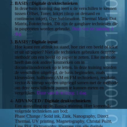
BASIS / Digitale druktechnieken
In deze basis training dag leert u de verschillen te kennen
tussen Offset, Toner, Inkjet (drop on demand en
continuous inkjet), Dye Sublimation, Thermal Mass, Dot
Matrix, Fototechniek. Dit zijn de gangbare technieken die
in paspoorten worden gebruikt.
Duur van de training: 1
dag
BASIS / Digitale input
Hoe komt een afdruk tot stand, hoe ziet een beeld of tekst
er uit op papier? Niet alle technieken gebruiken dezelfde
methode om een beeld op papier te zetten. Elke methode
heeft dan ook andere kenmerken om in
documentonderzoek op te letten. In deze training worden
de verschillen uitgelegd, de basis beginselen, zoals
kleurenleer, halftonen (AM en FM technieken), resolutie,
vector & bitmap worden uitgelegd samen met de methode
om deze verschillende punten te kunnen meten en
vergelijken.
Duur van de training: 1 dag
ADVANCED / Digitale druktechnieken
Een aanvulling op de 'Basics' training. Hier komen de
volgende technieken aan bod:
Phase Change / Solid ink, Zink, Nanography, Direct
Thermal, UV printing, Magnetography, Christal Point,
Line Plot, Pictrography. Hiermee zijn alle digitale