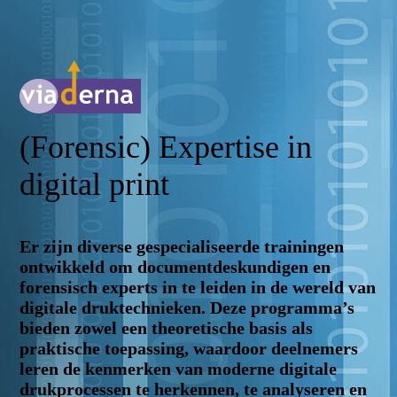
(Forensic) Expertise in
digital print
Er zijn diverse gespecialiseerde trainingen
ontwikkeld om documentdeskundigen en
forensisch experts in te leiden in de wereld van
digitale druktechnieken. Deze programma’s
bieden zowel een theoretische basis als
praktische toepassing, waardoor deelnemers
leren de kenmerken van moderne digitale
drukprocessen te herkennen, te analyseren en