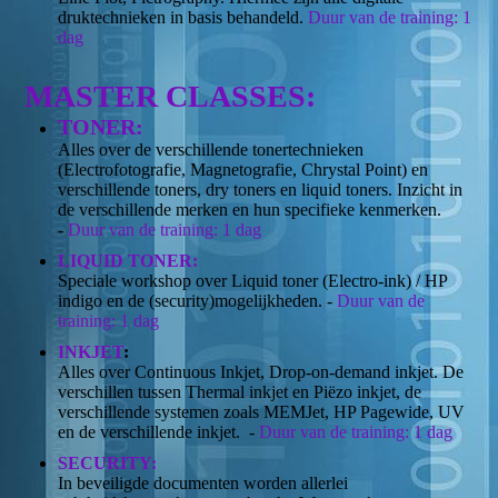
druktechnieken in basis behandeld.
Duur van de training: 1
dag
MASTER CLASSES:
TONER:
Alles over de verschillende tonertechnieken
(Electrofotografie, Magnetografie, Chrystal Point) en
verschillende toners, dry toners en liquid toners. Inzicht in
de verschillende merken en hun specifieke kenmerken.
-
Duur van de training: 1 dag
LIQUID
TONER
:
Speciale workshop over Liquid toner (Electro-ink) / HP
indigo en de (security)mogelijkheden. -
Duur van de
training: 1 dag
INKJET
:
Alles over Continuous Inkjet, Drop-on-demand inkjet. De
verschillen tussen Thermal inkjet en Piëzo inkjet, de
verschillende systemen zoals MEMJet, HP Pagewide, UV
en de verschillende inkjet. -
Duur van de training: 1 dag
SECURITY
:
In beveiligde documenten worden allerlei