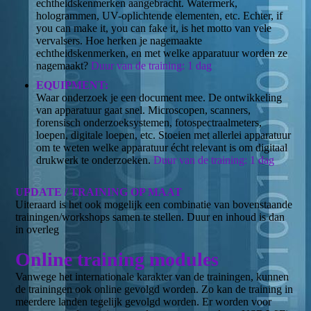
echtheidskenmerken aangebracht. Watermerk,
hologrammen, UV-oplichtende elementen, etc. Echter, if
you can make it, you can fake it, is het motto van vele
vervalsers. Hoe herken je nagemaakte
echtheidskenmerken, en met welke apparatuur worden ze
nagemaakt?
Duur van de training: 1 dag
EQUIPMENT:
Waar onderzoek je een document mee. De ontwikkeling
van apparatuur gaat snel. Microscopen, scanners,
forensisch onderzoeksystemen, fotospectraalmeters,
loepen, digitale loepen, etc. Stoeien met allerlei apparatuur
om te weten welke apparatuur écht relevant is om digitaal
drukwerk te onderzoeken.
Duur van de training: 1 dag
UPDATE / TRAINING OP MAAT
Uiteraard is het ook mogelijk een combinatie van bovenstaande
trainingen/workshops samen te stellen. Duur en inhoud is dan
in overleg
Online training modules
Vanwege het internationale karakter van de trainingen, kunnen
de trainingen ook online gevolgd worden. Zo kan de training in
meerdere landen tegelijk gevolgd worden. Er worden voor