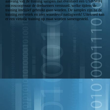
aanvang van de training samples met eventueel een USB/WiFi
microscoop naar de deelnemers verstuurd, welke tijdens de
training intensief gebruikt gaan worden. De samples zijn na de
training een uniek en zeer waardevol naslagwerk! Uiteraard kan
er een virtuele training op maat worden samengesteld.